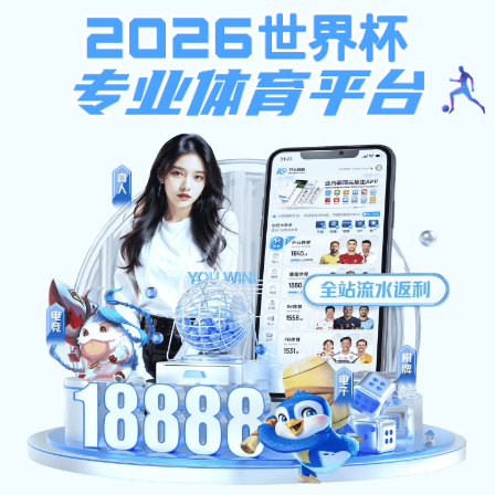
正规beat365体育官网,直播视频平台,mg不朽情缘游戏下载,发财一码今晚
mg不朽情缘游戏下载新闻
More
喜报——耿翀
老师获第七届