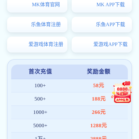
关于正规beat365体育官网发财一
02-28
码今晚赴韩国参会的公示
2026
关于正规beat365体育官网师生赴
02-06
日本参会的公示
2026
关于正规beat365体育官网发财一
11-05
码今晚赴澳门参会的公示
2025
关于正规beat365体育官网师生赴
10-03
香港参会的公示
2025
党建风采
More