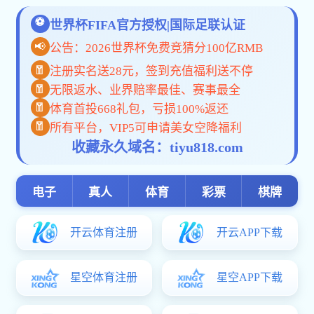
全国高等学校
青年发财一码
今晚电路、信
号与系统、电
磁场课程教学
2026-08-05
竞赛一等奖
查看详情
芯有所属，信步远方|正规beat365体育官
2026-06-16
网举办2026届毕业典礼暨...
乐学讲堂|正规beat365体育官网承办我校
2026-05-26
红桥校区“乐学”讲堂第四十...
正规beat365体育官网开展“优学逐跑”主
2026-05-24
题跑步活动
直播视频平台乒乓球联赛混合团体赛 | 我
2026-05-23
院学子斩获佳绩