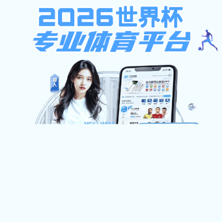
正规beat365体育官网,直播视频平台,mg不朽情缘游戏下载,发财一码今晚
mg不朽情缘游戏下载新闻
More
喜报——耿翀
老师获第七届