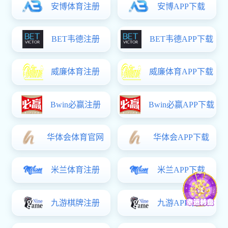
电信mg不朽情缘游戏下载党委党校2026
2026-05-23
年度春季学期培训工作圆满完成
喜报|我院王雨雷教授团队荣获2025年度
2026-05-22
河北省科学技术进步奖...
通知公告
More
高薪+省市部全配套支持！直播视
05-28
频平台正规beat365体育官网招聘
2026
专任发财一码今晚及博士...
关于正规beat365体育官网赴西班
04-13
牙参会的公示
2026
关于正规beat365体育官网发财一
04-13
码今晚赴芬兰校区开展正规
2026
beat365体育官网教学工作的公示