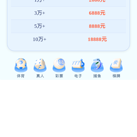
电信mg不朽情缘游戏下载党委党校2026年度
06-01
春季学期培训工作圆满完成
正规beat365体育官网党委开展 “忆入党初心、
01-16
铸正规beat365体育官网匠心” 主题党日活动
电信mg不朽情缘游戏下载党委组织参观直播
03-13
视频平台校史博物馆
正规beat365体育官网举办党纪学习正规
05-11
beat365体育官网专题培训班
电信mg不朽情缘游戏下载党委召开2023年度
03-01
党支部书记抓基层党建工作述职评议
正规beat365体育官网党委开展“政治生
07-05
日”——忆初心，乘风破浪建新功主题党日...
学术动态
More